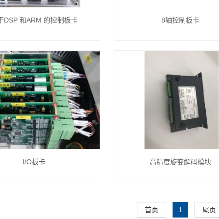
于DSP 和ARM 的控制板卡
8轴控制板卡
I/O板卡
高精度旋变解码模块
首页
1
尾页