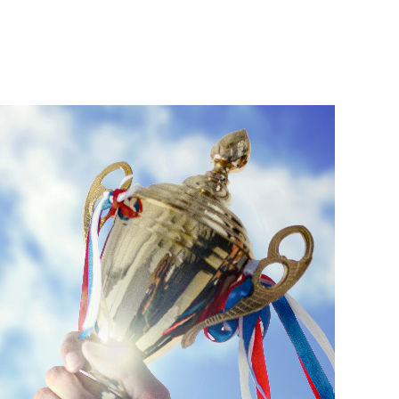
针对我国航天发射任务越来越重、经济效益要求越来越高，基于国产麒麟操作系统和国产CPU沸腾FT2000为主控芯片，选用QT和C++语言来编程实现，开发出了国内首套具有长寿命管理的航天专用发射台控制与健康管理系统。