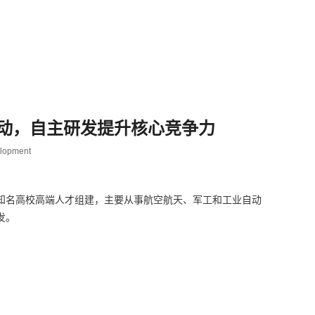
动，自主研发提升核心竞争力
elopment
统
基于本公司开发的高精度带力控的3轴定位器，以4个定位器进行组合，对机翼进行支撑，通过空间轨迹规划对12个轴运动量进行解算，实现机翼位置和姿态的变化，实现精准的机翼和机身的准确对接。
知名高校高端人才组建，主要从事航空航天、军工和工业自动
发。